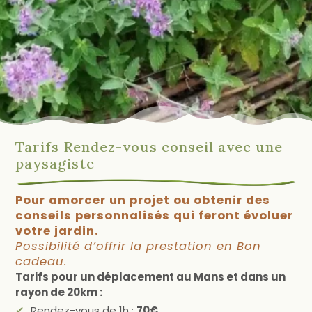
Tarifs Rendez-vous conseil avec une
paysagiste
Pour amorcer un projet ou obtenir des
conseils personnalisés qui feront évoluer
votre jardin.
Possibilité d’offrir la prestation en Bon
cadeau.
Tarifs pour un déplacement au Mans et dans un
rayon de 20km :
Rendez-vous de 1h :
70€