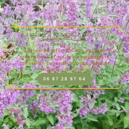
Tarifs Paysagiste conseil
Isabelle Braud
Toutes les informations sur mes
prestations et tarifs de paysagiste
conseil en conception paysagère et
entretien de jardin.
06 87 28 97 64