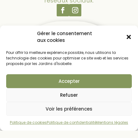
réseaux sociaux.
Gérer le consentement
aux cookies
Contact
Isabelle Braud
Pour offrir la meilleure expérience possible, nous utilisons la
technologie des cookies pour optimiser ce site web et les services
proposés par les Jardins d'Isabelle.
Vous êtes intéréssé.e par l'une de mes
prestations, ou vous souhaitez en savoir plus
?
Accepter
Contactez-moi, ou laissez un message...

Refuser
06 87 28 97 64
Voir les préférences

Politique de cookies
Politique de confidentialité
Mentions légales
Zones d'intervention
Le Mans & Sarthe – Autres départements