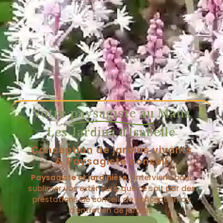
Votre paysagiste au Mans
Les Jardins d'Isabelle
Conception de jardins vivants
& Paysagiste conseil
Paysagiste et jardinière
, j'interviens pour
sublimer vos extérieurs, que ce soit par des
prestations de conseil, de conception ou
d'entretien de jardins.